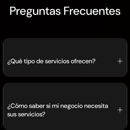
Preguntas Frecuentes
¿Qué tipo de servicios ofrecen?
Ayudamos a startups y grandes empresas a
crear estrategias efectivas en tres áreas clave:
marca, producto y crecimiento. Desde
construir identidades sólidas hasta desarrollar
¿Cómo saber si mi negocio necesita
soluciones digitales y atraer clientes, tenemos
sus servicios?
lo que necesitas.
Si buscas diferenciar tu marca, lanzar un