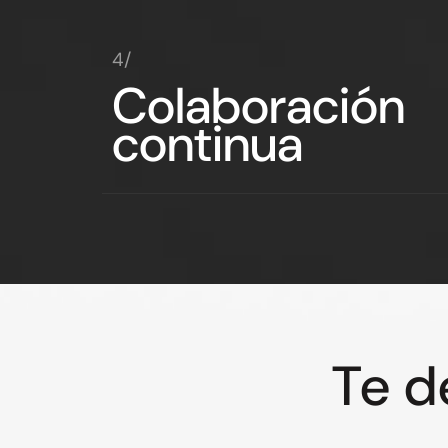
4/
Colaboración
continua
Te d