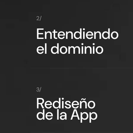
2/
Entendiendo
el dominio
3/
Rediseño
de la App