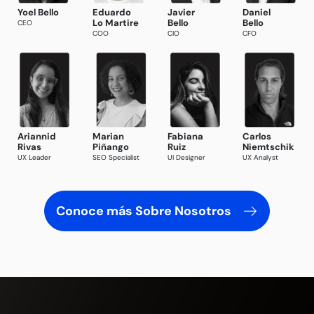
Yoel Bello
Eduardo
Javier
Daniel
Lo Martire
Bello
Bello
CEO
COO
CIO
CFO
Ariannid
Marian
Fabiana
Carlos
Rivas
Piñango
Ruiz
Niemtschik
UX Leader
SEO Specialist
UI Designer
UX Analyst
Conoce más Sobre Nosotros