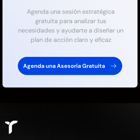
Agenda una sesión estratégica
gratuita para analizar tus
necesidades y ayudarte a diseñar un
plan de acción claro y eficaz
Agenda una Asesoría Gratuita